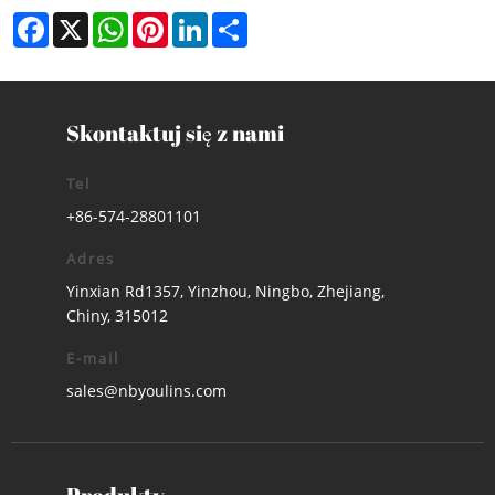
Facebook
X
WhatsApp
Pinterest
LinkedIn
Share
Skontaktuj się z nami
Tel
+86-574-28801101
Adres
Yinxian Rd1357, Yinzhou, Ningbo, Zhejiang,
Chiny, 315012
E-mail
sales@nbyoulins.com