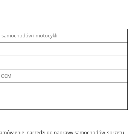
o samochodów i motocykli
/ OEM
na zamówienie, narzędzi do naprawy samochodów, sprzętu