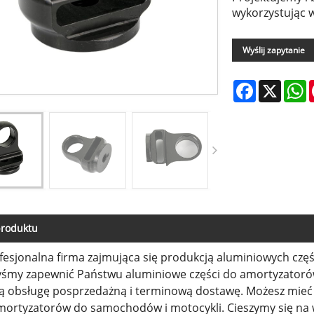
wykorzystując 
Wyślij zapytanie
Facebook
X
W
produktu
ofesjonalna firma zajmująca się produkcją aluminiowych cz
byśmy zapewnić Państwu aluminiowe części do amortyzatoró
zą obsługę posprzedażną i terminową dostawę. Możesz mieć
mortyzatorów do samochodów i motocykli. Cieszymy się na ws