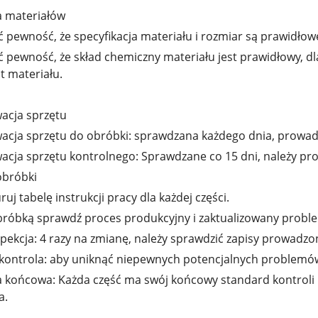
 materiałów
 pewność, że specyfikacja materiału i rozmiar są prawidłow
 pewność, że skład chemiczny materiału jest prawidłowy, dla
at materiału.
acja sprzętu
acja sprzętu do obróbki: sprawdzana każdego dnia, prowadz
cja sprzętu kontrolnego: Sprawdzane co 15 dni, należy pro
obróbki
ruj tabelę instrukcji pracy dla każdej części.
bróbką sprawdź proces produkcyjny i zaktualizowany probl
spekcja: 4 razy na zmianę, należy sprawdzić zapisy prowadzon
kontrola: aby uniknąć niepewnych potencjalnych problemów 
a końcowa: Każda część ma swój końcowy standard kontroli 
a.