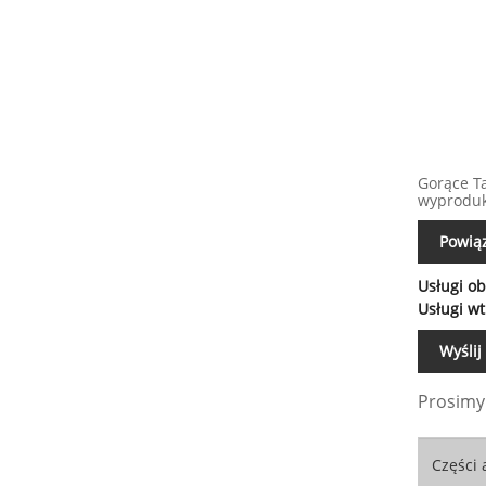
Gorące T
wyprodu
Powią
Usługi o
Usługi w
Wyślij
Prosimy 