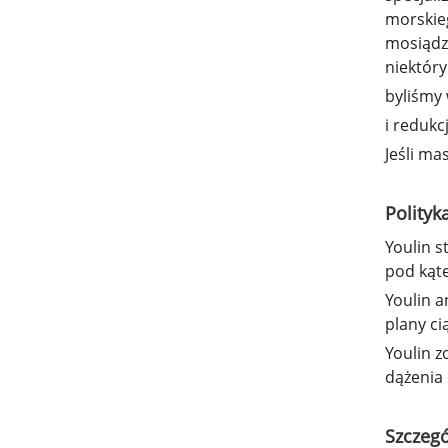
morskie
mosiądzu
niektóry
byliśmy
i redukc
Jeśli ma
Polityk
Youlin s
pod kąt
Youlin a
plany ci
Youlin z
dążenia 
Szczegó