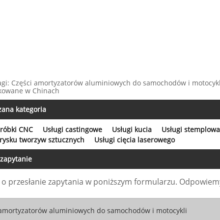
agi: Części amortyzatorów aluminiowych do samochodów i motocykli,
kowane w Chinach
zana kategoria
bróbki CNC
Usługi castingowe
Usługi kucia
Usługi stemplowa
trysku tworzyw sztucznych
Usługi cięcia laserowego
 zapytanie
o przesłanie zapytania w poniższym formularzu. Odpowiemy 