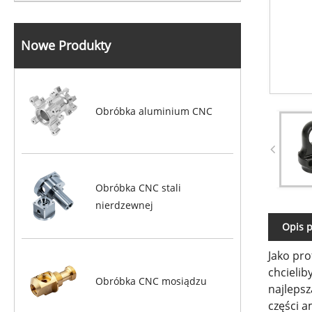
Nowe Produkty
Obróbka aluminium CNC
Obróbka CNC stali
nierdzewnej
Opis 
Jako pr
chcieli
Obróbka CNC mosiądzu
najleps
części a