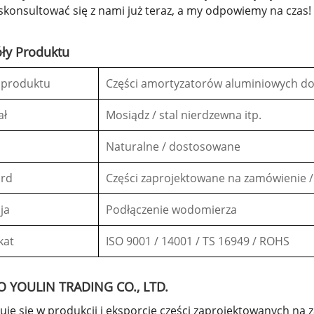
konsultować się z nami już teraz, a my odpowiemy na czas!
óły Produktu
 produktu
Części amortyzatorów aluminiowych d
ał
Mosiądz / stal nierdzewna itp.
Naturalne / dostosowane
ard
Części zaprojektowane na zamówienie 
ja
Podłączenie wodomierza
kat
ISO 9001 / 14001 / TS 16949 / ROHS
 YOULIN TRADING CO., LTD.
zuje się w produkcji i eksporcie części zaprojektowanych 