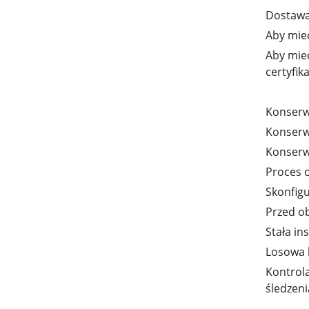
Dostawa
Aby mieć
Aby mieć
certyfik
Konserw
Konserw
Konserwa
Proces 
Skonfigu
Przed o
Stała in
Losowa 
Kontrol
śledzeni