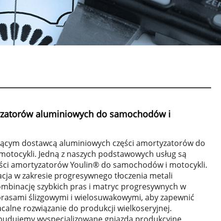
i
yzatorów aluminiowych do samochodów i
odącym dostawcą aluminiowych części amortyzatorów do
otocykli. Jedną z naszych podstawowych usług są
ści amortyzatorów Youlin® do samochodów i motocykli.
acja w zakresie progresywnego tłoczenia metali
ombinację szybkich pras i matryc progresywnych w
 prasami ślizgowymi i wielosuwakowymi, aby zapewnić
acalne rozwiązanie do produkcji wielkoseryjnej.
 budujemy wyspecjalizowane gniazda produkcyjne,