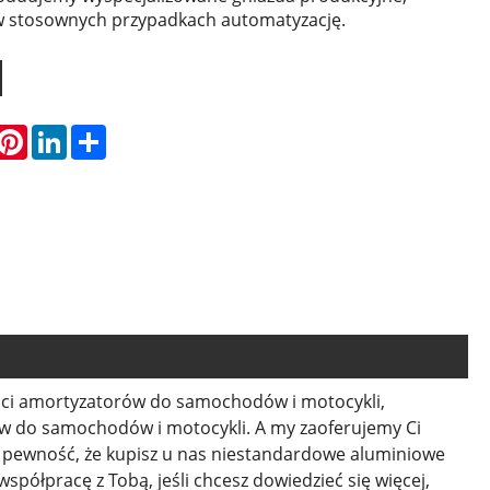
w stosownych przypadkach automatyzację.
hatsApp
Pinterest
LinkedIn
Share
ęści amortyzatorów do samochodów i motocykli,
w do samochodów i motocykli. A my zaoferujemy Ci
 pewność, że kupisz u nas niestandardowe aluminiowe
półpracę z Tobą, jeśli chcesz dowiedzieć się więcej,