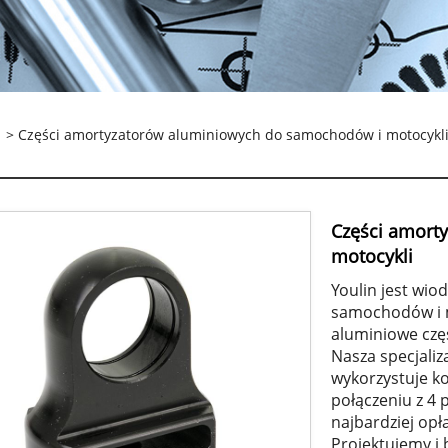
> Części amortyzatorów aluminiowych do samochodów i motocykl
Części amort
motocykli
Youlin jest wi
samochodów i m
aluminiowe czę
Nasza specjaliz
wykorzystuje k
połączeniu z 4
najbardziej opł
Projektujemy i