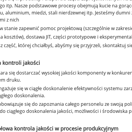
go itp. Nasze podstawowe procesy obejmują kucie na gorąc
, aluminium, miedzi, stali nierdzewnej itp. Jesteśmy dumni z
mi z nich
 w stanie zapewnić pomoc projektową (szczególnie w zakres
ja kosztów), dostawa JIT, części prototypowe i eksperymenta
sz część, której chciałbyś, abyśmy się przyjrzeli, skontaktuj
a kontroli jakości
tara się dostarczać wysokiej jakości komponenty w konkuren
em druku.
ngażuje się w ciągłe doskonalenie efektywności systemu zar
ągłego doskonalenia.
obowiązuje się do zapoznania całego personelu ze swoją polit
do ciągłego doskonalenia jakości, możliwości i środowiska p
łowa kontrola jakości w procesie produkcyjnym