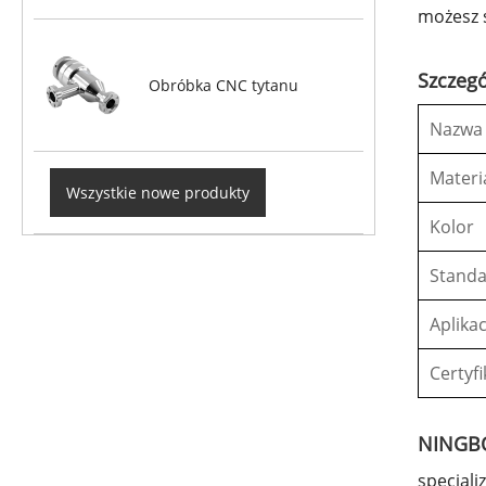
możesz s
Szczeg
Obróbka CNC tytanu
Nazwa
Materi
Wszystkie nowe produkty
Kolor
Stand
Aplikac
Certyfi
NINGBO
specjali