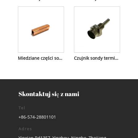
Miedziane części sondy czujnika
Czujnik sondy termistorowej
Skontaktuj się z nami
Tel
+86-574-28801101
Adres
Yinxian Rd1357, Yinzhou, Ningbo, Zhejiang,