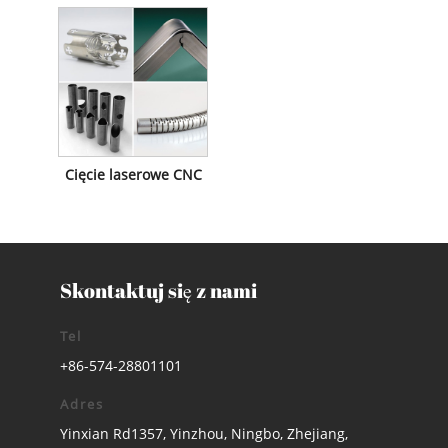
Cięcie laserowe CNC
Skontaktuj się z nami
Tel
+86-574-28801101
Adres
Yinxian Rd1357, Yinzhou, Ningbo, Zhejiang,