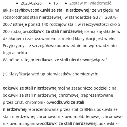
●
2023-02-28
●
15
●
Zostaw mi wiadomość
Jak sklasyfikować
odkuwki ze stali nierdzewnej
? ze względu na
różnorodność stali nierdzewnej, w standardzie GB / T 20878-
2007 istnieje ponad 140 rodzajów stali, w rzeczywistości około
200 rodzajów.
odkuwki ze stali nierdzewnej
różnią się składem,
działaniem i zastosowaniem, a metod klasyfikacji jest wiele.
Przyjrzyjmy się szczegółowo odpowiedniemu wprowadzeniu
tego aspektu.
Wspólne kategorie
odkuwki ze stali nierdzewnej
włączać:
(1) Klasyfikacja według pierwiastków chemicznych:
odkuwki ze stali nierdzewnej
można zasadniczo podzielić na:
odkuwki ze stali nierdzewnej chromowej (reprezentowane
przez Crl3), chromoniklowe
odkuwki ze stali
nierdzewnej
(reprezentowana przez stal Crl8Ni8), odkuwki ze
stali nierdzewnej chromowo-niklowo-molibdenowej, chromowo-
niklowo-manganowe
odkuwki ze stali nierdzewnej
, odkuwki ze