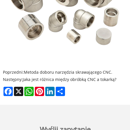
Poprzedni:
Metoda doboru narzędzia skrawającego CNC.
Następny:
Jaka jest różnica między obróbką CNC a tokarką?
Facebook
X
WhatsApp
Pinterest
LinkedIn
Share
Wyślij zapytanie