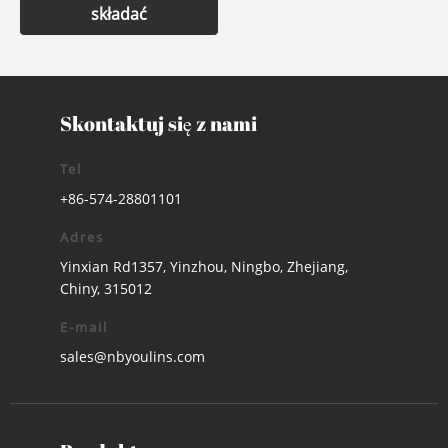
składać
Skontaktuj się z nami
Tel
+86-574-28801101
Adres
Yinxian Rd1357, Yinzhou, Ningbo, Zhejiang,
Chiny, 315012
E-mail
sales@nbyoulins.com