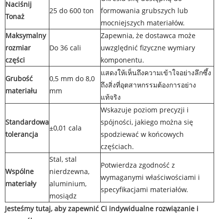
Naciśnij
25 do 600 ton
formowania grubszych lub
Tonaż
mocniejszych materiałów.
Maksymalny
Zapewnia, że ​​dostawca może
rozmiar
Do 36 cali
uwzględnić fizyczne wymiary
części
komponentu.
แสดงให้เห็นถึงความเข้าใจอย่างลึกซึ้ง
Grubość
0,5 mm do 8,0
ถึงสิ่งที่อุตสาหกรรมต้องการอย่าง
materiału
mm
แท้จริง
Wskazuje poziom precyzji i
Standardowa
spójności, jakiego można się
±0,01 cala
tolerancja
spodziewać w końcowych
częściach.
Stal, stal
Potwierdza zgodność z
Wspólne
nierdzewna,
wymaganymi właściwościami i
materiały
aluminium,
specyfikacjami materiałów.
mosiądz
Jesteśmy tutaj, aby zapewnić Ci indywidualne rozwiązanie i