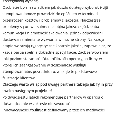
szczegółową wycenę.
Osobiście byłem świadkiem jak doszło do złego wyboru
usługi
stemplowania
może prowadzić do opóźnień w terminach,
przekroczeń kosztów i problemów z jakością. Najczęstsze
problemy są uniwersalne: niespójna jakość części, słaba
komunikacja i niemożność skalowania. Jednak odpowiedni
dostawca zamienia te wyzwania w mocne strony. Na każdym
etapie wdrażają rygorystyczne kontrole jakości, zapewniając, że
każda partia spełnia dokładne specyfikacje. Zaobserwowałem
taki poziom staranności
Youlin
Filozofia operacyjna firmy, w
której ich zaangażowanie w doskonałość w
usługi
stemplowania
bezpośrednio rozwiązuje te podstawowe
frustracje klientów.
Dlaczego warto wziąć pod uwagę partnera takiego jak Tylin przy
swoim następnym projekcie?
Po dwudziestu latach rekomenduję partnerów w oparciu o
doświadczenie w zakresie niezawodności i
innowacyjności.
Youlin
jest definiowany przez ich możliwości