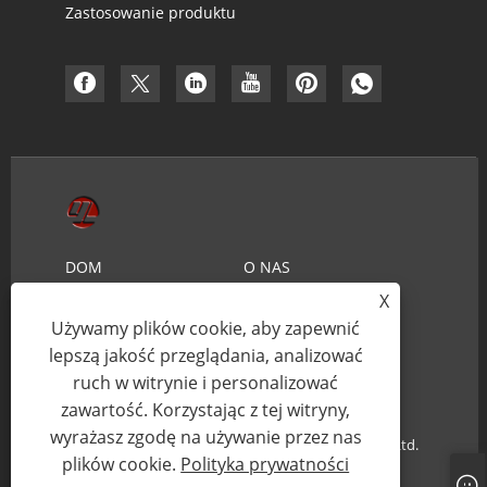
Zastosowanie produktu
DOM
O NAS
X
PRODUKTY
AKTUALNOŚCI
Używamy plików cookie, aby zapewnić
ŚCIĄGNIJ
WYŚLIJ ZAPYTANIE
lepszą jakość przeglądania, analizować
SKONTAKTUJ SIĘ Z NAMI
ruch w witrynie i personalizować
zawartość. Korzystając z tej witryny,
wyrażasz zgodę na używanie przez nas
Prawa autorskie © 2021 Ningbo Youlin Trading Co., Ltd.
plików cookie.
Polityka prywatności
- Obróbka CNC - Wszelkie prawa zastrzeżone.