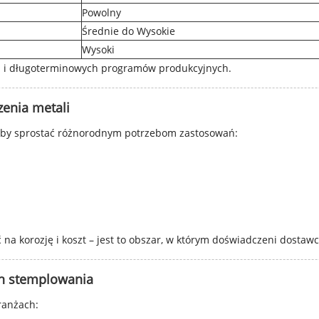
Powolny
Średnie do Wysokie
Wysoki
EM i długoterminowych programów produkcyjnych.
enia metali
, aby sprostać różnorodnym potrzebom zastosowań:
a korozję i koszt – jest to obszar, w którym doświadczeni dostaw
ch stemplowania
ranżach: