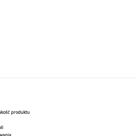
akość produktu
li
owania