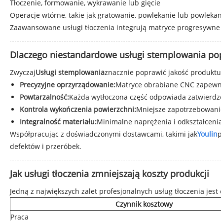
Tłoczenie, formowanie, wykrawanie lub gięcie
Operacje wtórne, takie jak gratowanie, powlekanie lub powleka
Zaawansowane usługi tłoczenia integrują matryce progresywne 
Dlaczego niestandardowe usługi stemplowania pop
Zwyczaj
Usługi stemplowania
znacznie poprawić jakość produktu
Precyzyjne oprzyrządowanie:
Matryce obrabiane CNC zapewni
Powtarzalność:
Każda wytłoczona część odpowiada zatwierdz
Kontrola wykończenia powierzchni:
Mniejsze zapotrzebowani
Integralność materiału:
Minimalne naprężenia i odkształcenia
Współpracując z doświadczonymi dostawcami, takimi jak
Youlin
p
defektów i przeróbek.
Jak usługi tłoczenia zmniejszają koszty produkcji
Jedną z największych zalet profesjonalnych usług tłoczenia je
Czynnik kosztowy
Praca