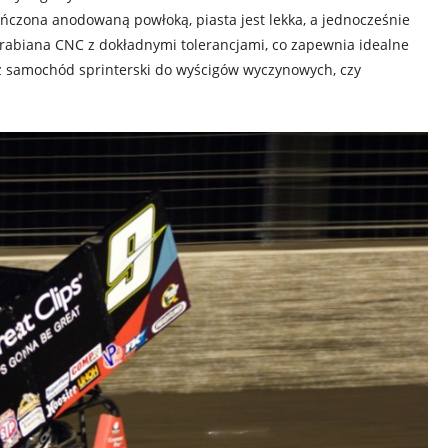
ńczona anodowaną powłoką, piasta jest lekka, a jednocześnie
brabiana CNC z dokładnymi tolerancjami, co zapewnia idealne
z samochód sprinterski do wyścigów wyczynowych, czy