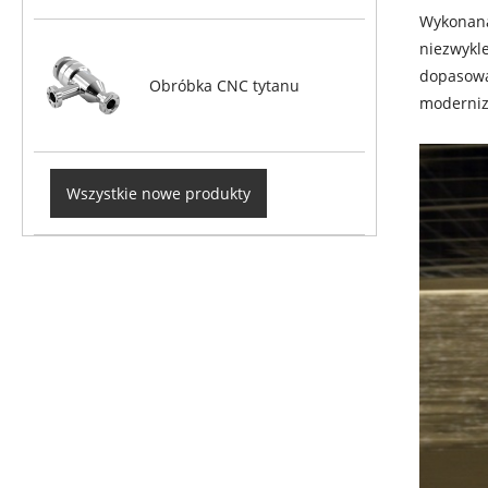
Wykonana 
niezwykl
dopasowa
Obróbka CNC tytanu
moderniz
Wszystkie nowe produkty