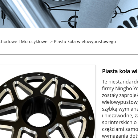
chodowe I Motocyklowe
> Piasta koła wielowypustowego
Piasta koła 
Te niestandard
firmy Ningbo Y
zostały zaproj
wielowypustowy
szybką wymianą
i niezawodne, 
sprinterskich 
częściami samo
wymagania dotyc