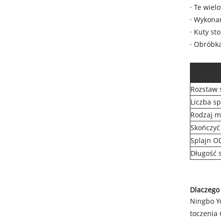
· Te wiel
· Wykona
· Kuty st
· Obróbk
Kluc
Rozstaw ś
Liczba s
Rodzaj m
Skończyć
Splajn O
Długość 
Dlaczego
Ningbo Y
toczenia 