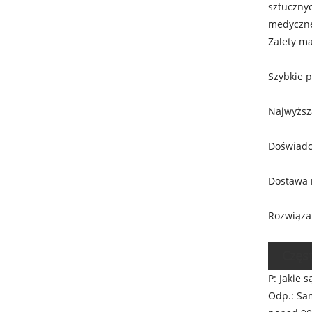
sztucznyc
medycznej
Zalety ma
Szybkie 
Najwyższa
Doświadc
Dostawa 
Rozwiąza
Częs
P: Jakie 
Odp.: Sam