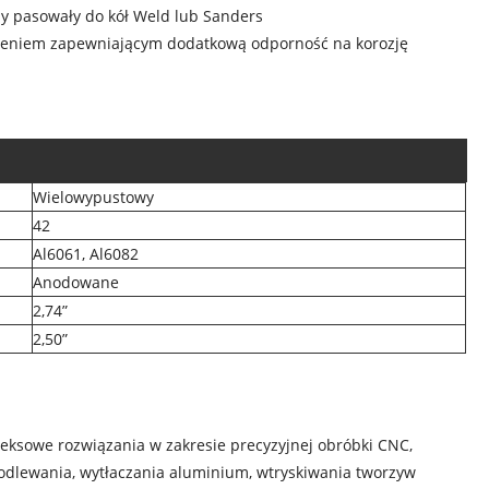
y pasowały do ​​kół Weld lub Sanders
zeniem zapewniającym dodatkową odporność na korozję
Wielowypustowy
42
Al6061, Al6082
Anodowane
2,74”
2,50”
leksowe rozwiązania w zakresie precyzyjnej obróbki CNC,
, odlewania, wytłaczania aluminium, wtryskiwania tworzyw