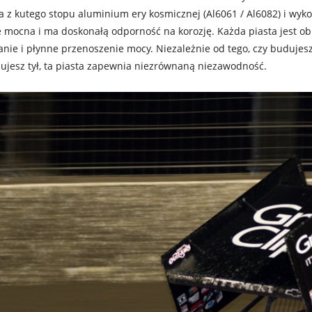
z kutego stopu aluminium ery kosmicznej (Al6061 / Al6082) i wyko
e mocna i ma doskonałą odporność na korozję. Każda piasta jest o
nie i płynne przenoszenie mocy. Niezależnie od tego, czy budujes
ujesz tył, ta piasta zapewnia niezrównaną niezawodność.