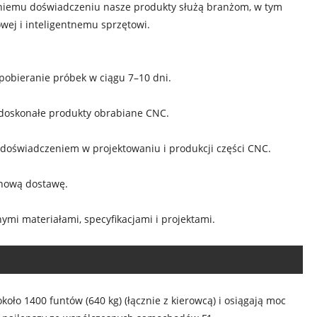
letniemu doświadczeniu nasze produkty służą branżom, w tym
owej i inteligentnemu sprzętowi.
obieranie próbek w ciągu 7–10 dni.
ą doskonałe produkty obrabiane CNC.
 doświadczeniem w projektowaniu i produkcji części CNC.
inową dostawę.
i materiałami, specyfikacjami i projektami.
ło 1400 funtów (640 kg) (łącznie z kierowcą) i osiągają moc