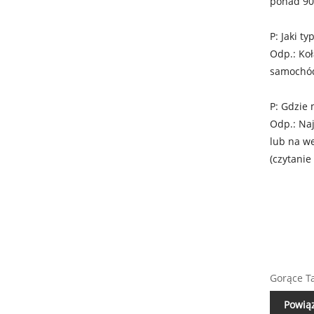
ponad 90
P: Jaki t
Odp.: Koł
samochód
P: Gdzie 
Odp.: Naj
lub na we
(czytanie
Gorące T
Powią