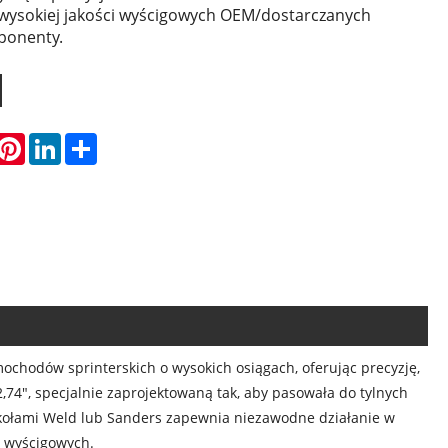
wysokiej jakości wyścigowych OEM/dostarczanych
ponenty.
hatsApp
Pinterest
LinkedIn
Share
ochodów sprinterskich o wysokich osiągach, oferując precyzję,
,74", specjalnie zaprojektowaną tak, aby pasowała do tylnych
ołami Weld lub Sanders zapewnia niezawodne działanie w
 wyścigowych.