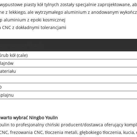
owypustowe piasty kół tylnych zostały specjalnie zaprojektowane, ab
ne z lekkiego, ale wytrzymałego aluminium z anodowanym wykońc
op aluminium z epoki kosmicznej
a CNC z dokładnymi tolerancjami
zowe specyfikacje
rub kół (cale)
plajnów
ateriału
D
splajnu
 warto wybrać Ningbo Youlin
oulin to profesjonalny chiński producent/dostawca oferujący komp
CNC, frezowania CNC, tłoczenia metali, głębokiego tłoczenia, kucia