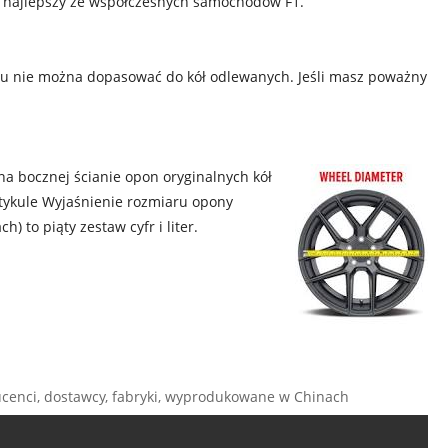
y najlepszy ze współczesnych samochodów F1.
lądu nie można dopasować do kół odlewanych. Jeśli masz poważny
na bocznej ścianie opon oryginalnych kół
rtykule Wyjaśnienie rozmiaru opony
h) to piąty zestaw cyfr i liter.
ucenci, dostawcy, fabryki, wyprodukowane w Chinach