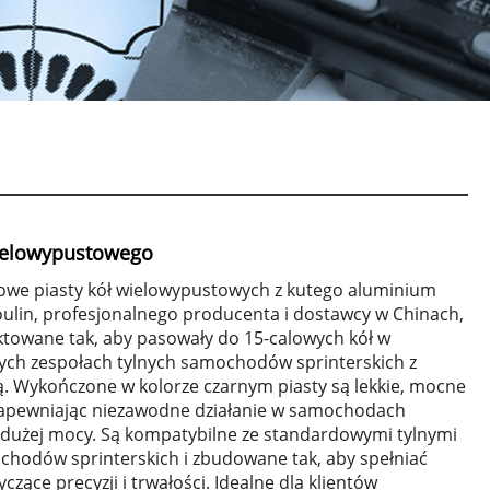
wielowypustowego
owe piasty kół wielowypustowych z kutego aluminium
oulin, profesjonalnego producenta i dostawcy w Chinach,
ektowane tak, aby pasowały do 15-calowych kół w
ch zespołach tylnych samochodów sprinterskich z
. Wykończone w kolorze czarnym piasty są lekkie, mocne
zapewniając niezawodne działanie w samochodach
o dużej mocy. Są kompatybilne ze standardowymi tylnymi
chodów sprinterskich i zbudowane tak, aby spełniać
zące precyzji i trwałości. Idealne dla klientów