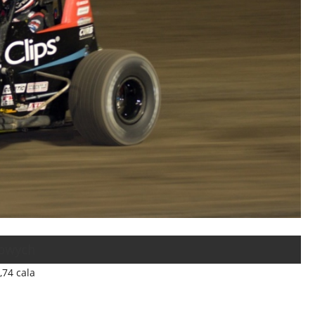
towych
,74 cala