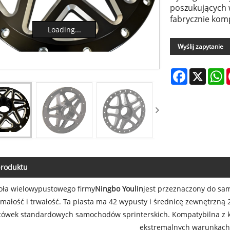
poszukujących 
fabrycznie kom
Loading...
Loading...
Wyślij zapytanie
Facebook
X
W
produktu
koła wielowypustowego firmy
Ningbo Youlin
jest przeznaczony do sam
małość i trwałość. Ta piasta ma 42 wypusty i średnicę zewnętrzną 2
ówek standardowych samochodów sprinterskich. Kompatybilna z k
ekstremalnych warunkach