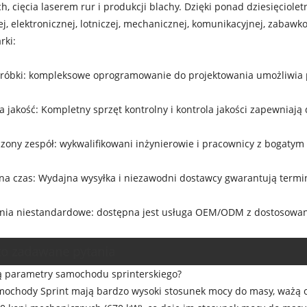
h, cięcia laserem rur i produkcji blachy. Dzięki ponad dziesięcio
, elektronicznej, lotniczej, mechanicznej, komunikacyjnej, zabawk
rki:
próbki: kompleksowe oprogramowanie do projektowania umożliwia p
 jakość: Kompletny sprzęt kontrolny i kontrola jakości zapewniaj
zony zespół: wykwalifikowani inżynierowie i pracownicy z bogatym
na czas: Wydajna wysyłka i niezawodni dostawcy gwarantują term
nia niestandardowe: dostępna jest usługa OEM/ODM z dostosowanym
to zadawane pytania
są parametry samochodu sprinterskiego?
ochody Sprint mają bardzo wysoki stosunek mocy do masy, ważą oko