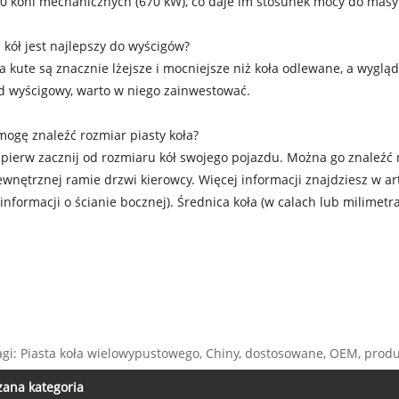
0 koni mechanicznych (670 kW), co daje im stosunek mocy do mas
yp kół jest najlepszy do wyścigów?
a kute są znacznie lżejsze i mocniejsze niż koła odlewane, a wyg
 wyścigowy, warto w niego zainwestować.
mogę znaleźć rozmiar piasty koła?
pierw zacznij od rozmiaru kół swojego pojazdu. Można go znaleźć 
wnętrznej ramie drzwi kierowcy. Więcej informacji znajdziesz w a
 informacji o ścianie bocznej). Średnica koła (w calach lub milimetrac
agi: Piasta koła wielowypustowego, Chiny, dostosowane, OEM, prod
zana kategoria