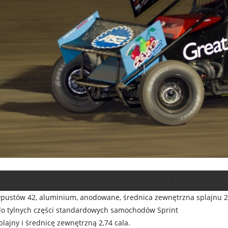
umowanie produktu dotyczące piast kół wielowypus
ypustów 42, aluminium, anodowane, średnica zewnętrzna splajnu 2
 do tylnych części standardowych samochodów Sprint
plajny i średnicę zewnętrzną 2,74 cala.