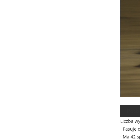
Pods
Liczba w
· Pasuje
· Ma 42 s